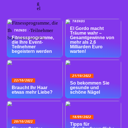
g
el
TRENDS
El Gordo macht
TRENDS
Träume wahr –
Fitnessprogramme,
Gesamtgewinne von
die Ihre Event-
mehr als 2,6
Teilnehmer
Milliarden Euro
begeistern werden
warten!
21/10/2022
22/10/2022
So bekommen Sie
Braucht Ihr Haar
gesunde und
etwas mehr Liebe?
schöne Nägel
18/09/2022
20/10/2022
Tipps für