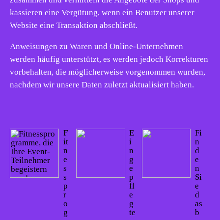
kassieren eine Vergütung, wenn ein Benutzer unserer
Website eine Transaktion abschließt.
Anweisungen zu Waren und Online-Unternehmen
werden häufig unterstützt, es werden jedoch Korrekturen
vorbehalten, die möglicherweise vorgenommen wurden,
nachdem wir unsere Daten zuletzt aktualisiert haben.
F
E
Fi
it
i
n
n
n
d
e
g
e
s
e
n
s
p
Si
p
fl
e
r
e
d
o
g
as
g
te
b