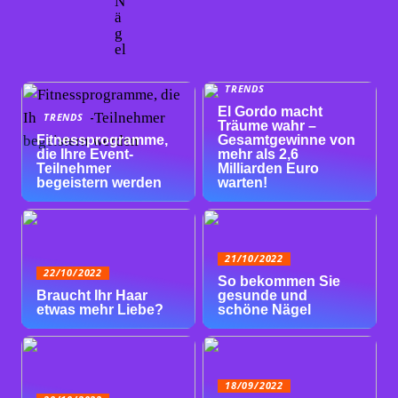
N
ä
g
el
TRENDS
El Gordo macht
TRENDS
Träume wahr –
Fitnessprogramme,
Gesamtgewinne von
die Ihre Event-
mehr als 2,6
Teilnehmer
Milliarden Euro
begeistern werden
warten!
21/10/2022
22/10/2022
So bekommen Sie
Braucht Ihr Haar
gesunde und
etwas mehr Liebe?
schöne Nägel
18/09/2022