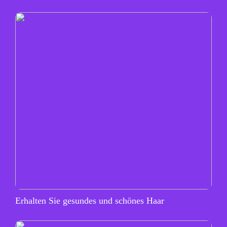
Erhalten Sie gesundes und schönes Haar