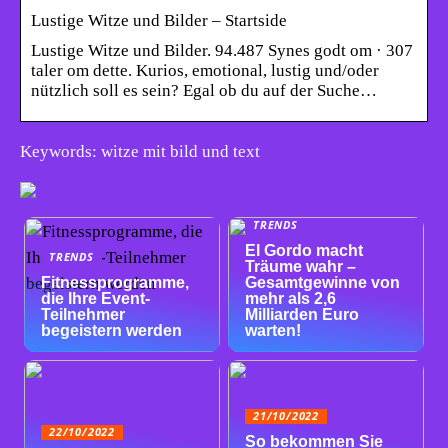
Lustige Witze und Bilder – Startside
Lustige Witze und Bilder. 94.487 Synes godt om · 307
taler om dette. Kurios, emotional, lustig und/oder
nützlich soll es sein? Egal ob du auf der Suche…
Keywords: witze mit bild und text
TRENDS
El Gordo macht
TRENDS
Träume wahr –
Fitnessprogramme,
Gesamtgewinne von
die Ihre Event-
mehr als 2,6
Teilnehmer
Milliarden Euro
begeistern werden
warten!
21/10/2022
22/10/2022
So bekommen Sie