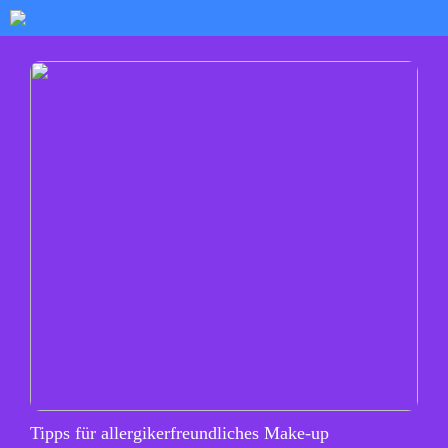
Tipps für allergikerfreundliches Make-up