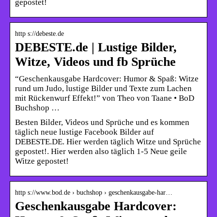
gepostet!
http s://debeste.de
DEBESTE.de | Lustige Bilder,
Witze, Videos und fb Sprüche
“Geschenkausgabe Hardcover: Humor & Spaß: Witze
rund um Judo, lustige Bilder und Texte zum Lachen
mit Rückenwurf Effekt!” von Theo von Taane • BoD
Buchshop …
Besten Bilder, Videos und Sprüche und es kommen
täglich neue lustige Facebook Bilder auf
DEBESTE.DE. Hier werden täglich Witze und Sprüche
gepostet!. Hier werden also täglich 1-5 Neue geile
Witze gepostet!
http s://www.bod.de › buchshop › geschenkausgabe-har…
Geschenkausgabe Hardcover: