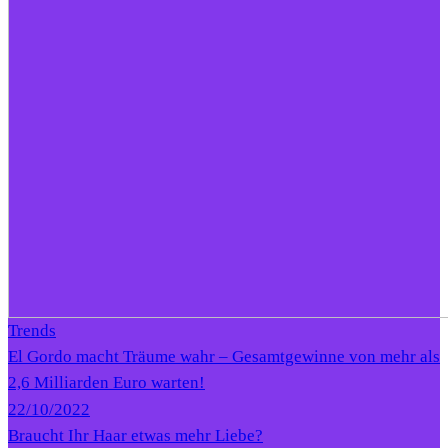
Trends
El Gordo macht Träume wahr – Gesamtgewinne von mehr als
2,6 Milliarden Euro warten!
22/10/2022
Braucht Ihr Haar etwas mehr Liebe?