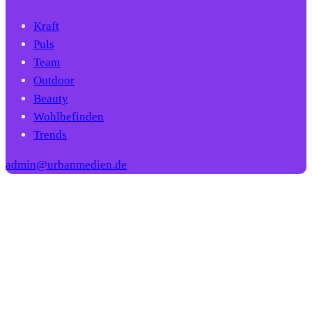
Kraft
Puls
Team
Outdoor
Beauty
Wohlbefinden
Trends
admin@urbanmedien.de