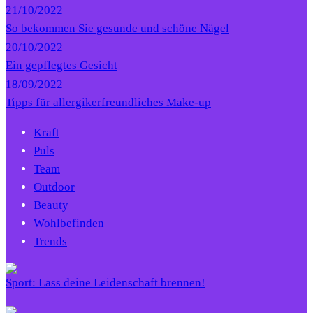
21/10/2022
So bekommen Sie gesunde und schöne Nägel
20/10/2022
Ein gepflegtes Gesicht
18/09/2022
Tipps für allergikerfreundliches Make-up
Kraft
Puls
Team
Outdoor
Beauty
Wohlbefinden
Trends
Sport: Lass deine Leidenschaft brennen!