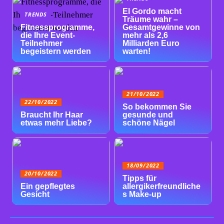
El Gordo macht
TRENDS
Träume wahr –
Fitnessprogramme,
Gesamtgewinne von
die Ihre Event-
mehr als 2,6
Teilnehmer
Milliarden Euro
begeistern werden
warten!
21/10/2022
22/10/2022
So bekommen Sie
Braucht Ihr Haar
gesunde und
etwas mehr Liebe?
schöne Nägel
18/09/2022
20/10/2022
Tipps für
Ein gepflegtes
allergikerfreundliche
Gesicht
s Make-up