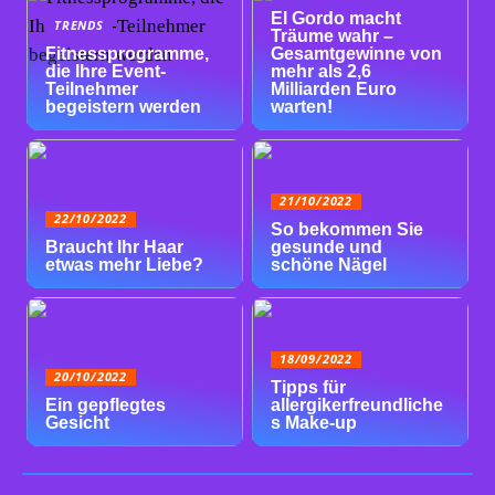
El Gordo macht
TRENDS
Träume wahr –
Fitnessprogramme,
Gesamtgewinne von
die Ihre Event-
mehr als 2,6
Teilnehmer
Milliarden Euro
begeistern werden
warten!
21/10/2022
22/10/2022
So bekommen Sie
Braucht Ihr Haar
gesunde und
etwas mehr Liebe?
schöne Nägel
18/09/2022
20/10/2022
Tipps für
Ein gepflegtes
allergikerfreundliche
Gesicht
s Make-up