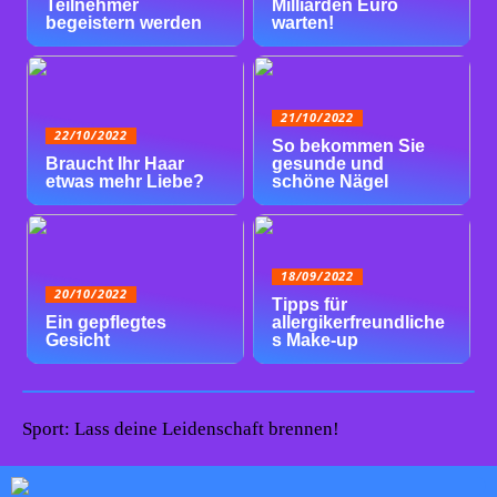
Teilnehmer
Milliarden Euro
begeistern werden
warten!
21/10/2022
22/10/2022
So bekommen Sie
Braucht Ihr Haar
gesunde und
etwas mehr Liebe?
schöne Nägel
18/09/2022
20/10/2022
Tipps für
Ein gepflegtes
allergikerfreundliche
Gesicht
s Make-up
Sport: Lass deine Leidenschaft brennen!