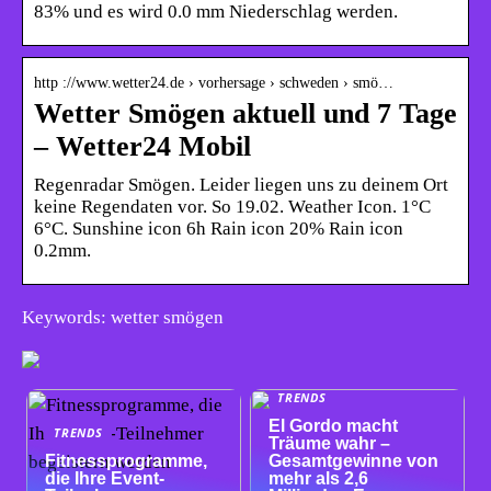
83% und es wird 0.0 mm Niederschlag werden.
http ://www.wetter24.de › vorhersage › schweden › smö…
Wetter Smögen aktuell und 7 Tage
– Wetter24 Mobil
Regenradar Smögen. Leider liegen uns zu deinem Ort
keine Regendaten vor. So 19.02. Weather Icon. 1°C
6°C. Sunshine icon 6h Rain icon 20% Rain icon
0.2mm.
Keywords: wetter smögen
TRENDS
El Gordo macht
TRENDS
Träume wahr –
Fitnessprogramme,
Gesamtgewinne von
die Ihre Event-
mehr als 2,6