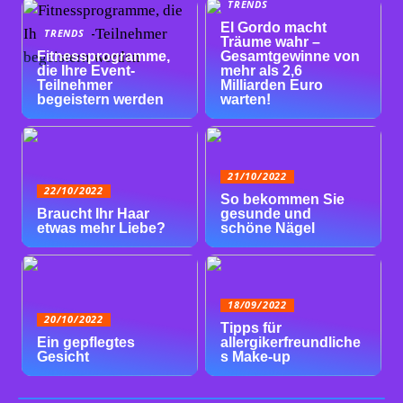
TRENDS
El Gordo macht
TRENDS
Träume wahr –
Fitnessprogramme,
Gesamtgewinne von
die Ihre Event-
mehr als 2,6
Teilnehmer
Milliarden Euro
begeistern werden
warten!
21/10/2022
22/10/2022
So bekommen Sie
Braucht Ihr Haar
gesunde und
etwas mehr Liebe?
schöne Nägel
18/09/2022
20/10/2022
Tipps für
Ein gepflegtes
allergikerfreundliche
Gesicht
s Make-up