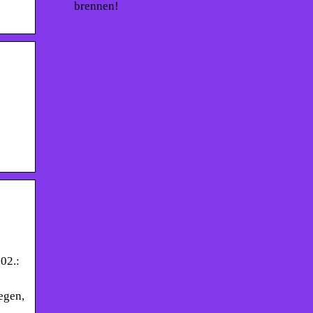
brennen!
02.:
egen,