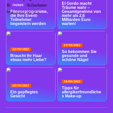
El Gordo macht
TRENDS
Träume wahr –
Fitnessprogramme,
Gesamtgewinne von
die Ihre Event-
mehr als 2,6
Teilnehmer
Milliarden Euro
begeistern werden
warten!
21/10/2022
22/10/2022
So bekommen Sie
Braucht Ihr Haar
gesunde und
etwas mehr Liebe?
schöne Nägel
18/09/2022
20/10/2022
Tipps für
Ein gepflegtes
allergikerfreundliche
Gesicht
s Make-up