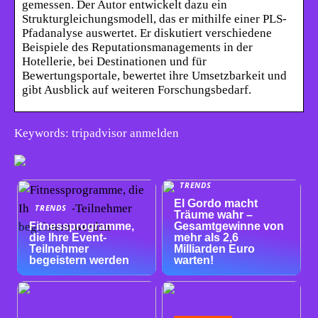
gemessen. Der Autor entwickelt dazu ein
Strukturgleichungsmodell, das er mithilfe einer PLS-
Pfadanalyse auswertet. Er diskutiert verschiedene
Beispiele des Reputationsmanagements in der
Hotellerie, bei Destinationen und für
Bewertungsportale, bewertet ihre Umsetzbarkeit und
gibt Ausblick auf weiteren Forschungsbedarf.
Keywords: tripadvisor anmelden
TRENDS
El Gordo macht
TRENDS
Träume wahr –
Fitnessprogramme,
Gesamtgewinne von
die Ihre Event-
mehr als 2,6
Teilnehmer
Milliarden Euro
begeistern werden
warten!