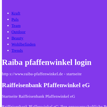
Kraft
Puls
Team
Outdoor
Beauty
Wohlbefinden
Trends
Raiba pfaffenwinkel login
http s://www.raiba-pfaffenwinkel.de › startseite
Raiffeisenbank Pfaffenwinkel eG
Startseite Raiffeisenbank Pfaffenwinkel eG
Raiffeisenbank Pfaffenwinkel eG: Ihre genossenschaftliche 