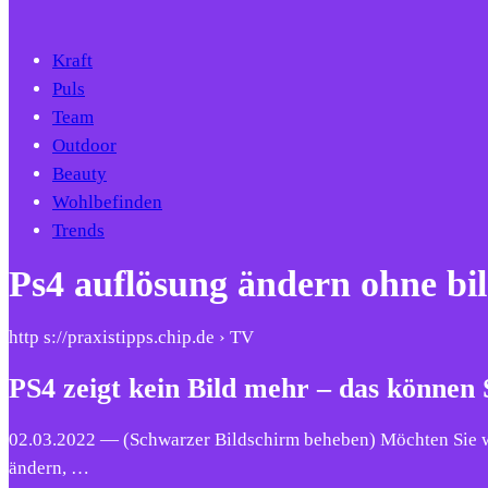
Kraft
Puls
Team
Outdoor
Beauty
Wohlbefinden
Trends
Ps4 auflösung ändern ohne bi
http s://praxistipps.chip.de › TV
PS4 zeigt kein Bild mehr – das können 
02.03.2022 — (Schwarzer Bildschirm beheben) Möchten Sie wi
ändern, …