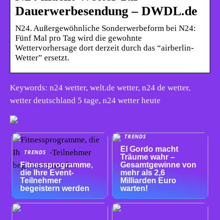
Dauerwerbesendung – DWDL.de
N24. Außergewöhnliche Sonderwerbeform bei N24:
Fünf Mal pro Tag wird die gewohnte
Wettervorhersage dort derzeit durch das “airberlin-
Wetter” ersetzt.
Keywords: n24 wetter, welt.de wetter, n24 de wetter,
wetter deutschland 5 tage, n24 wetter heute
TRENDS
El Gordo macht
TRENDS
Träume wahr –
Fitnessprogramme,
Gesamtgewinne von
die Ihre Event-
mehr als 2,6
Teilnehmer
Milliarden Euro
begeistern werden
warten!