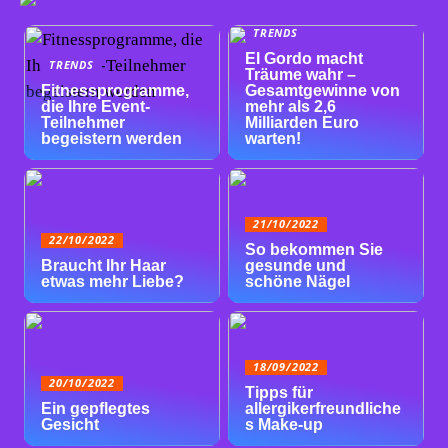
TRENDS
El Gordo macht
TRENDS
Träume wahr –
Fitnessprogramme,
Gesamtgewinne von
die Ihre Event-
mehr als 2,6
Teilnehmer
Milliarden Euro
begeistern werden
warten!
21/10/2022
22/10/2022
So bekommen Sie
Braucht Ihr Haar
gesunde und
etwas mehr Liebe?
schöne Nägel
18/09/2022
20/10/2022
Tipps für
Ein gepflegtes
allergikerfreundliche
Gesicht
s Make-up