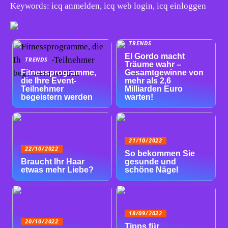
Keywords: icq anmelden, icq web login, icq einloggen
TRENDS
El Gordo macht
TRENDS
Träume wahr –
Fitnessprogramme,
Gesamtgewinne von
die Ihre Event-
mehr als 2,6
Teilnehmer
Milliarden Euro
begeistern werden
warten!
21/10/2022
22/10/2022
So bekommen Sie
Braucht Ihr Haar
gesunde und
etwas mehr Liebe?
schöne Nägel
18/09/2022
20/10/2022
Tipps für