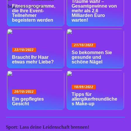
Träume wahr –
Fitnessprogramme,
Gesamtgewinne von
die Ihre Event-
mehr als 2,6
Teilnehmer
Milliarden Euro
begeistern werden
warten!
21/10/2022
22/10/2022
So bekommen Sie
Braucht Ihr Haar
gesunde und
etwas mehr Liebe?
schöne Nägel
18/09/2022
20/10/2022
Tipps für
Ein gepflegtes
allergikerfreundliche
Gesicht
s Make-up
Sport: Lass deine Leidenschaft brennen!