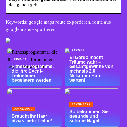
das genau geht.
Keywords: google maps route exportieren, route aus
google maps exportieren
TRENDS
El Gordo macht
TRENDS
Träume wahr –
Fitnessprogramme,
Gesamtgewinne von
die Ihre Event-
mehr als 2,6
Teilnehmer
Milliarden Euro
begeistern werden
warten!
21/10/2022
22/10/2022
So bekommen Sie
Braucht Ihr Haar
gesunde und
etwas mehr Liebe?
schöne Nägel