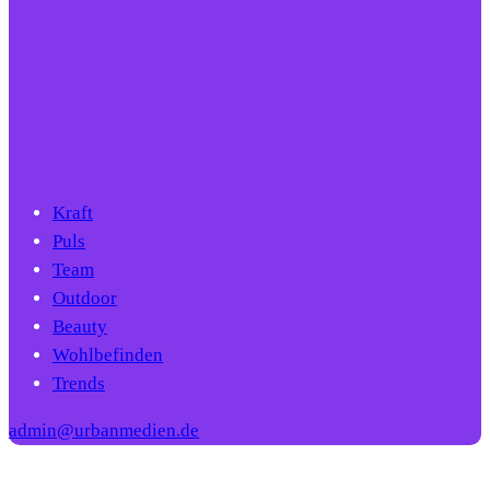
Kraft
Puls
Team
Outdoor
Beauty
Wohlbefinden
Trends
admin@urbanmedien.de