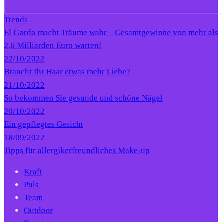
Trends
El Gordo macht Träume wahr – Gesamtgewinne von mehr als
2,6 Milliarden Euro warten!
22/10/2022
Braucht Ihr Haar etwas mehr Liebe?
21/10/2022
So bekommen Sie gesunde und schöne Nägel
20/10/2022
Ein gepflegtes Gesicht
18/09/2022
Tipps für allergikerfreundliches Make-up
Kraft
Puls
Team
Outdoor