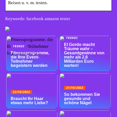
Reisen u. v. m. testen.
Keywords: facebook amazon tester
TRENDS
El Gordo macht
TRENDS
Träume wahr –
Fitnessprogramme,
Gesamtgewinne von
die Ihre Event-
mehr als 2,6
Teilnehmer
Milliarden Euro
begeistern werden
warten!
21/10/2022
22/10/2022
So bekommen Sie
Braucht Ihr Haar
gesunde und
etwas mehr Liebe?
schöne Nägel