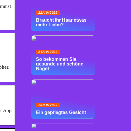
kommst
22/10/2022
Braucht Ihr Haar etwas
mehr Liebe?
21/10/2022
So bekommen Sie
gesunde und schöne
öher.
Nägel
20/10/2022
er App
Ein gepflegtes Gesicht