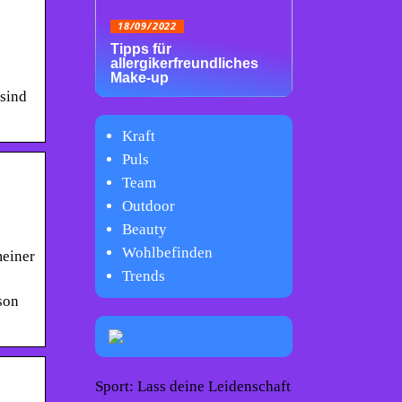
18/09/2022
Tipps für
allergikerfreundliches
Make-up
 sind
Kraft
Puls
Team
Outdoor
Beauty
Wohlbefinden
meiner
Trends
son
Sport: Lass deine Leidenschaft