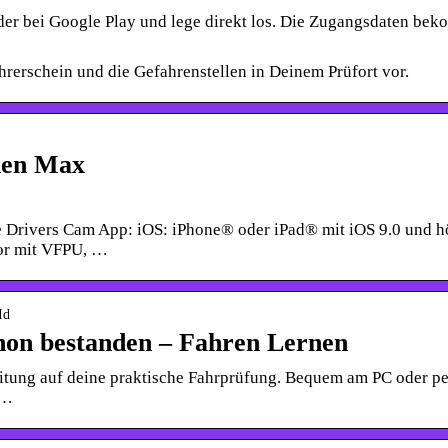
der bei Google Play und lege direkt los. Die Zugangsdaten be
rerschein und die Gefahrenstellen in Deinem Prüfort vor.
nen Max
 Drivers Cam App: iOS: iPhone® oder iPad® mit iOS 9.0 und h
or mit VFPU, …
Id
hon bestanden – Fahren Lernen
itung auf deine praktische Fahrprüfung. Bequem am PC oder p
 …