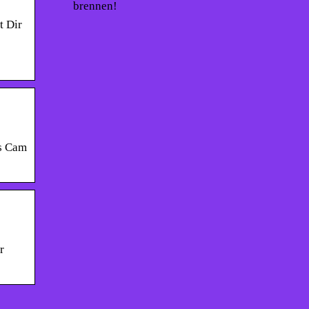
brennen!
t Dir
rs Cam
r