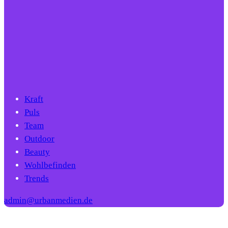
Kraft
Puls
Team
Outdoor
Beauty
Wohlbefinden
Trends
admin@urbanmedien.de