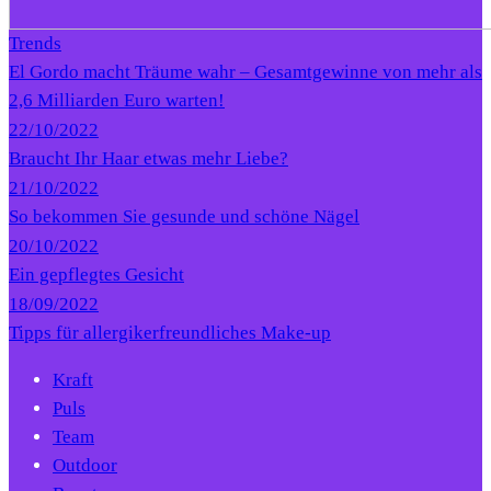
Trends
El Gordo macht Träume wahr – Gesamtgewinne von mehr als
2,6 Milliarden Euro warten!
22/10/2022
Braucht Ihr Haar etwas mehr Liebe?
21/10/2022
So bekommen Sie gesunde und schöne Nägel
20/10/2022
Ein gepflegtes Gesicht
18/09/2022
Tipps für allergikerfreundliches Make-up
Kraft
Puls
Team
Outdoor