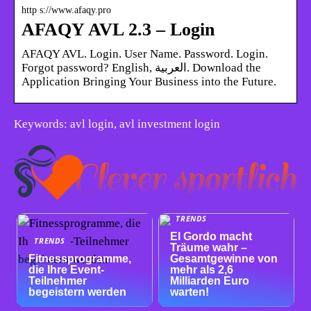
http s://www.afaqy.pro
AFAQY AVL 2.3 – Login
AFAQY AVL. Login. User Name. Password. Login.
Forgot password? English, العربية. Download the
Application Bringing Your Business into the Future.
Keywords: avl login, avl investment login
TRENDS
El Gordo macht
TRENDS
Träume wahr –
Fitnessprogramme,
Gesamtgewinne von
die Ihre Event-
mehr als 2,6
Teilnehmer
Milliarden Euro
begeistern werden
warten!