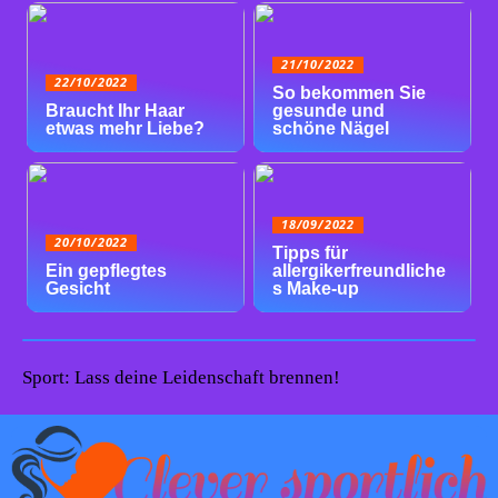
21/10/2022
22/10/2022
So bekommen Sie
Braucht Ihr Haar
gesunde und
etwas mehr Liebe?
schöne Nägel
18/09/2022
20/10/2022
Tipps für
Ein gepflegtes
allergikerfreundliche
Gesicht
s Make-up
Sport: Lass deine Leidenschaft brennen!