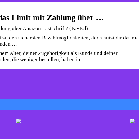
er…
das Limit mit Zahlung über …
hlung über Amazon Lastschrift? (PayPal)
 zu den sichersten Bezahlmöglichkeiten, doch nutzt dir das nic
ünden …
inem Alter, deiner Zugehörigkeit als Kunde und deiner
nden, die weniger bestellen, haben in…