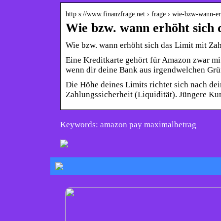
http s://www.finanzfrage.net › frage › wie-bzw-wann-
Wie bzw. wann erhöht sich 
Wie bzw. wann erhöht sich das Limit mit Za
Eine Kreditkarte gehört für Amazon zwar mit
wenn dir deine Bank aus irgendwelchen Gr
Die Höhe deines Limits richtet sich nach de
Zahlungssicherheit (Liquidität). Jüngere Ku
Keywords: amazon pay maximalbetrag