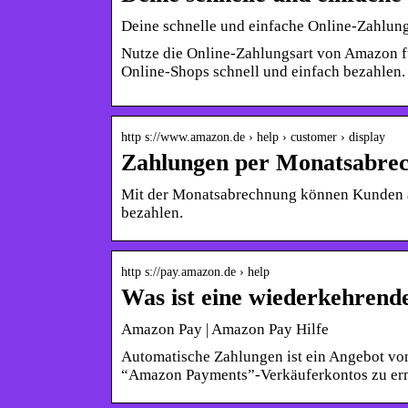
Deine schnelle und einfache Online-Zahlun
Nutze die Online-Zahlungsart von Amazon f
Online-Shops schnell und einfach bezahlen.
http s://www.amazon.de › help › customer › display
Zahlungen per Monatsabre
Mit der Monatsabrechnung können Kunden al
bezahlen.
http s://pay.amazon.de › help
Was ist eine wiederkehren
Amazon Pay | Amazon Pay Hilfe
Automatische Zahlungen ist ein Angebot vo
“Amazon Payments”-Verkäuferkontos zu er