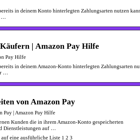
bereits in deinem Konto hinterlegten Zahlungsarten nutzen kann
r …
n Käufern | Amazon Pay Hilfe
on Pay Hilfe
 bereits in deinem Amazon-Konto hinterlegten Zahlungsarten nu
ür …
eiten von Amazon Pay
n Pay | Amazon Pay Hilfe
denen Kunden die in ihrem Amazon-Konto gespeicherten
d Dienstleistungen auf …
 auf eine ausführliche Liste 1 2 3