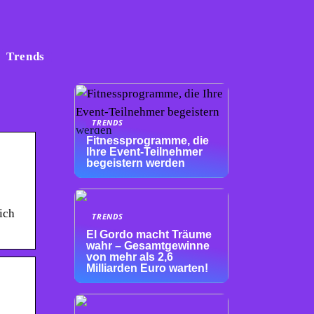
Trends
TRENDS
Fitnessprogramme, die
Ihre Event-Teilnehmer
begeistern werden
ich
TRENDS
El Gordo macht Träume
wahr – Gesamtgewinne
von mehr als 2,6
Milliarden Euro warten!