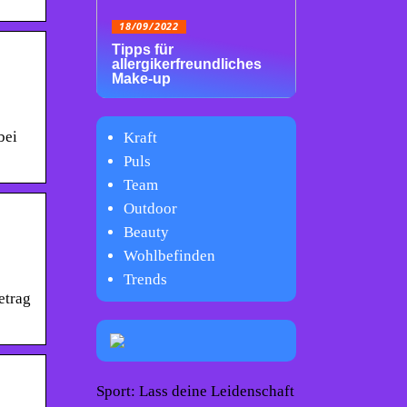
18/09/2022
Tipps für
allergikerfreundliches
Make-up
bei
Kraft
Puls
Team
Outdoor
Beauty
Wohlbefinden
Trends
etrag
Sport: Lass deine Leidenschaft