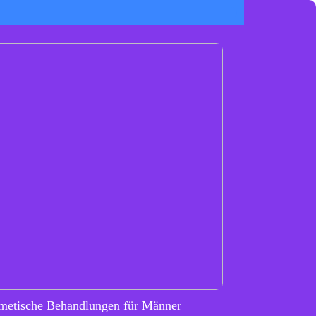
metische Behandlungen für Männer