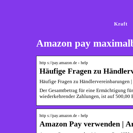
Kraft
Amazon pay maximalb
http s://pay.amazon.de › help
Häufige Fragen zu Händler
Häufige Fragen zu Händlervereinbarungen |
Der Gesamtbetrag für eine Ermächtigung für
wiederkehrender Zahlungen, ist auf 500,00
http s://pay.amazon.de › help
Amazon Pay verwenden | A