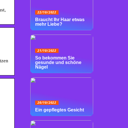
st,
22/10/2022
Braucht Ihr Haar etwas
mehr Liebe?
21/10/2022
So bekommen Sie
tzen
gesunde und schöne
Nägel
20/10/2022
Ein gepflegtes Gesicht