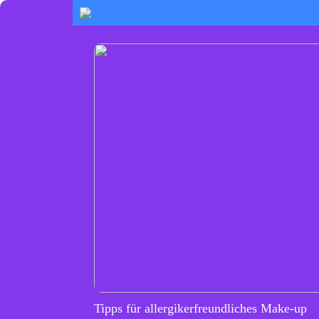
Tipps für allergikerfreundliches Make-up