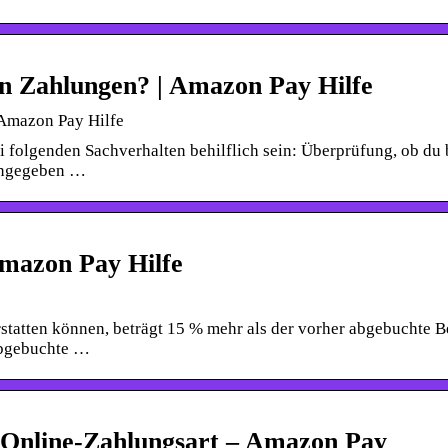
en Zahlungen? | Amazon Pay Hilfe
 Amazon Pay Hilfe
folgenden Sachverhalten behilflich sein: Überprüfung, ob du 
eingegeben …
Amazon Pay Hilfe
statten können, beträgt 15 % mehr als der vorher abgebuchte B
abgebuchte …
e Online-Zahlungsart – Amazon Pay